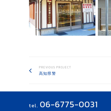
PREVIOUS PROJECT
高知県警
06-6775-0031
tel.